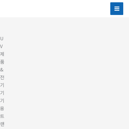
콘
텐
츠
로
건
U
너
V
뛰
제
기
품
&
전
기
기
기
용
트
랜