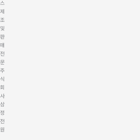
스
제
조
및
판
매
전
문
주
식
회
사
삼
정
전
원